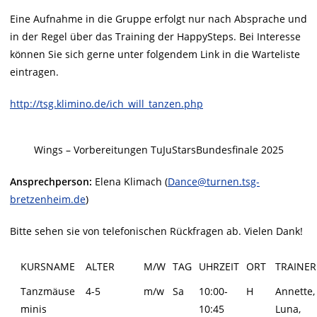
Eine Aufnahme in die Gruppe erfolgt nur nach Absprache und
in der Regel über das Training der HappySteps. Bei Interesse
können Sie sich gerne unter folgendem Link in die Warteliste
eintragen.
http://tsg.klimino.de/ich_will_tanzen.php
Wings – Vorbereitungen TuJuStarsBundesfinale 2025
Ansprechperson:
Elena Klimach (
Dance@turnen.tsg-
bretzenheim.de
)
Bitte sehen sie von telefonischen Rückfragen ab. Vielen Dank!
KURSNAME
ALTER
M/W
TAG
UHRZEIT
ORT
TRAINER
Tanzmäuse
4-5
m/w
Sa
10:00-
H
Annette,
minis
10:45
Luna,