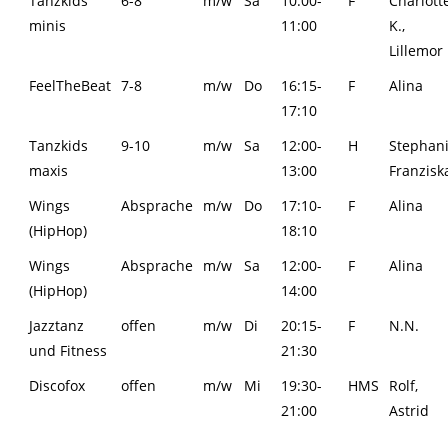
Tanzkids
6-8
m/w
Sa
10:00-
F
Charlott
minis
11:00
K.,
Lillemor
FeelTheBeat
7-8
m/w
Do
16:15-
F
Alina
17:10
Tanzkids
9-10
m/w
Sa
12:00-
H
Stephani
maxis
13:00
Franzisk
Wings
Absprache
m/w
Do
17:10-
F
Alina
(HipHop)
18:10
Wings
Absprache
m/w
Sa
12:00-
F
Alina
(HipHop)
14:00
Jazztanz
offen
m/w
Di
20:15-
F
N.N.
und Fitness
21:30
Discofox
offen
m/w
Mi
19:30-
HMS
Rolf,
21:00
Astrid