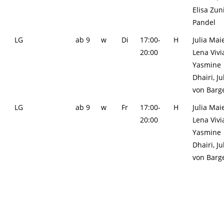
Elisa Zun
Pandel
LG
ab 9
w
Di
17:00-
H
Julia Maie
20:00
Lena Vivi
Yasmine
Dhairi, Ju
von Barg
LG
ab 9
w
Fr
17:00-
H
Julia Maie
20:00
Lena Vivi
Yasmine
Dhairi, Ju
von Barg