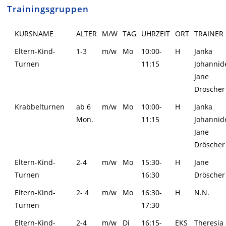
Trainingsgruppen
KURSNAME
ALTER
M/W
TAG
UHRZEIT
ORT
TRAINER
Eltern-Kind-
1-3
m/w
Mo
10:00-
H
Janka
Turnen
11:15
Johannid
Jane
Dröscher
Krabbelturnen
ab 6
m/w
Mo
10:00-
H
Janka
Mon.
11:15
Johannid
Jane
Dröscher
Eltern-Kind-
2-4
m/w
Mo
15:30-
H
Jane
Turnen
16:30
Dröscher
Eltern-Kind-
2- 4
m/w
Mo
16:30-
H
N.N.
Turnen
17:30
Eltern-Kind-
2-4
m/w
Di
16:15-
EKS
Theresia