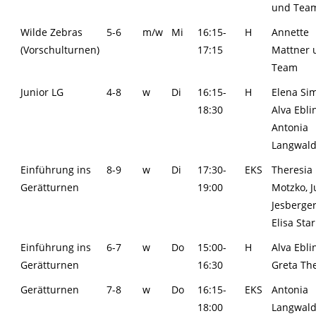
und Tea
Wilde Zebras
5-6
m/w
Mi
16:15-
H
Annette
(Vorschulturnen)
17:15
Mattner 
Team
Junior LG
4-8
w
Di
16:15-
H
Elena Si
18:30
Alva Ebli
Antonia
Langwal
Einführung ins
8-9
w
Di
17:30-
EKS
Theresia
Gerätturnen
19:00
Motzko, J
Jesberger
Elisa Star
Einführung ins
6-7
w
Do
15:00-
H
Alva Ebli
Gerätturnen
16:30
Greta Th
Gerätturnen
7-8
w
Do
16:15-
EKS
Antonia
18:00
Langwald