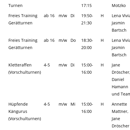
Turnen
17:15
Motzko
Freies Training
ab 16
m/w
Di
19:50-
H
Lena Vivi
Gerätturnen
21:30
Jasmin
Bartsch
Freies Training
ab 16
m/w
Do
18:30-
H
Lena Vivi
Gerätturnen
20:00
Jasmin
Bartsch
Kletteraffen
4-5
m/w
Di
15:00-
H
Jane
(Vorschulturnen)
16:00
Dröscher
Daniel
Hamann
und Tea
Hüpfende
4-5
m/w
Mi
15:00-
H
Annette
Kängurus
16:00
Mattner,
(Vorschulturnen)
Jane
Dröscher