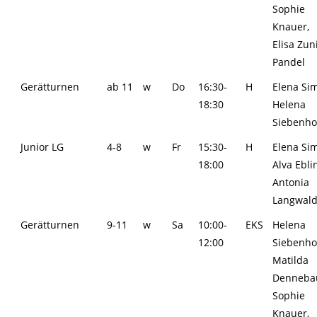
Sophie
Knauer,
Elisa Zun
Pandel
Gerätturnen
ab 11
w
Do
16:30-
H
Elena Si
18:30
Helena
Siebenho
Junior LG
4-8
w
Fr
15:30-
H
Elena Si
18:00
Alva Ebli
Antonia
Langwal
Gerätturnen
9-11
w
Sa
10:00-
EKS
Helena
12:00
Siebenho
Matilda
Denneba
Sophie
Knauer,