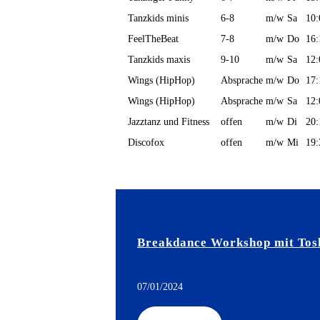
Tanzkids minis
6-8
m/w
Sa
10:
FeelTheBeat
7-8
m/w
Do
16:
Tanzkids maxis
9-10
m/w
Sa
12:
Wings (HipHop)
Absprache
m/w
Do
17:
Wings (HipHop)
Absprache
m/w
Sa
12:
Jazztanz und Fitness
offen
m/w
Di
20:
Discofox
offen
m/w
Mi
19:
Breakdance Workshop mit Tos
07/01/2024