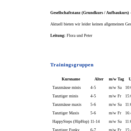
Gesellschaftstanz (Grundkurs / Aufbaukurs)
–
Aktuell bieten wir leider keinen allgemeinen Ges
Leitung:
Flora und Peter
Trainingsgruppen
Kursname
Alter
m/w
Tag
U
Tanzmäuse minis
4-5
m/w
Sa
10:
Tanztiger minis
4-5
m/w
Fr
15:
Tanzmäuse maxis
5-6
m/w
Sa
11:
Tanztiger Maxis
5-6
m/w
Fr
16:
HappySteps (HipHop)
11-14
m/w
Sa
11:
Tanztiger Funky
6-7
m/w
Fr
15: