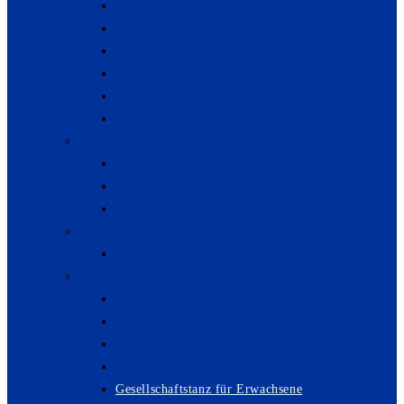
Freizeitvolleyball
Seniorensport
Sportabzeichen
(Nordic) Walking
Yoga + Pilates
Zirkeltraining
Rope Skipping
Anfänger
Fortgeschrittene
Leistungsgruppen
Selbstverteidigung
Ju-Jutsu
TSG-Dance
Überblick
kreativer Kindertanz – ab 4 Jahren
Kinder und Jugendliche – ab 6 Jahren
Jazztanz für Erwachsene
Gesellschaftstanz für Erwachsene