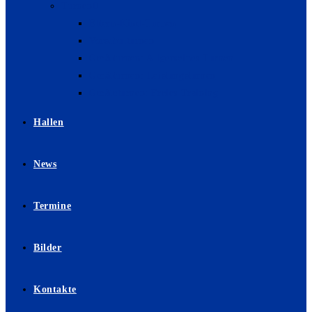
Turnen
Eltern-Kind-Turnen
Vorschulturnen
Gerätturnen: Allgemeines Turnen
Gerätturnen: Leistungsturnen
Geräteturnen: Freies Training
Hallen
News
Termine
Bilder
Kontakte