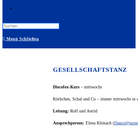
Website-
Suche
Menü
Schließen
umschalten
GESELLSCHAFTSTANZ
Discofox-Kurs
– mittwochs
Körbchen, Schal und Co – immer mittwochs in 
Leitung:
Rolf und Astrid
Ansprechperson:
Elena Klimach (
Dance@turnen